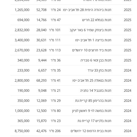
2025
חנות
ב
יהודה הימית 28
תל אביב-יפו
24
מ"ר
52,708
1,265,000
2025
חנות
ב
גמלא 22
חריש
47
מ"ר
14,766
694,000
2025
חנות
ב
יצחק שמיר 6
באר יעקב
101
מ"ר
28,040
2,832,000
2025
חנות
ב
דיצה 1
תל אביב-יפו
111
מ"ר
30,631
3,400,000
2025
חנות
ב
יד חרוצים 10
ירושלים
113
מ"ר
23,628
2,670,000
2025
חנות
ב
בן זכאי 6
טבריה
36
מ"ר
9,444
340,000
2024
חנות
ב
חן 33
ערד
35
מ"ר
6,657
233,000
2024
חנות
ב
גאולה 25
תל אביב-יפו
41
מ"ר
68,293
2,800,000
2024
חנות
ב
זנגביל 14
נתניה
21
מ"ר
9,048
190,000
2024
חנות
ב
הרימון 85
קריית גת
29
מ"ר
12,069
350,000
2024
חנות
ב
משה לוי 9
ראשון לציון
80
מ"ר
12,500
1,000,000
2024
חנות
ב
לכיש 17
קריית גת
23
מ"ר
15,870
365,000
2024
חנות
ב
בית הדפוס 12
ירושלים
206
מ"ר
42,476
8,750,000