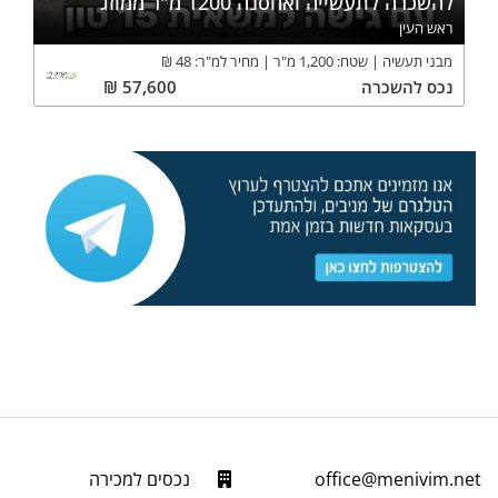
להשכרה לתעשייה ואחסנה 1200 מ"ר ממוזג
ראש העין
מבני תעשיה
שטח:
1,200
מ"ר
מחיר למ"ר:
48
₪
נכס
להשכרה
57,600
₪
office@menivim.net
נכסים למכירה