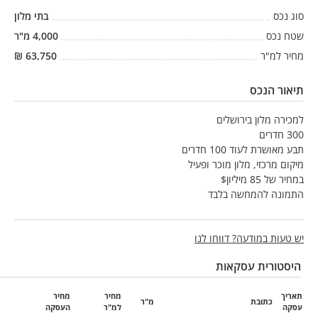
סוג נכס
בתי מלון
שטח נכס
4,000
מ"ר
מחיר למ"ר
63,750
₪
תיאור הנכס
למכירה מלון בירושלים
300 חדרים
תבע מאושרת לעוד 100 חדרים
מיקום מרכזי, מלון מוכר ופעיל
במחיר של 85 מיליון$
התמונה להמחשה בלבד
יש טעות במודעה? דווחו לנו
היסטורית עסקאות
תאריך
מחיר
מחיר
כתובת
מ"ר
עסקה
למ"ר
העסקה