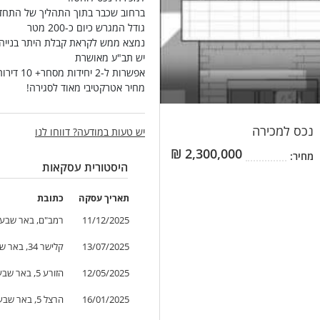
ברחוב שכבר בתוך התהליך של התחדש
גודל המגרש כיום כ-200 מטר
נמצא ממש לקראת קבלת היתר בנייה על סה
יש תב"ע מאושרת
אפשרות ל-2 יחידות מסחר+ 10 דירות סטודנט מעל
מחיר אטרקטיבי מאוד לסגירה!
נכס
למכירה
יש טעות במודעה? דווחו לנו
₪
2,300,000
מחיר:
היסטורית עסקאות
תאריך
עסקה
כתובת
11/12/2025
רמב"ם, באר שבע,
13/07/2025
קלישר 34, באר שבע, ישראל
12/05/2025
הזורע 5, באר שבע, ישראל
16/01/2025
הרצל 5, באר שבע, ישראל