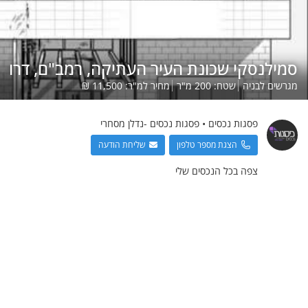
סמילנסקי שכונת העיר העתיקה, רמב"ם, דרו
מגרשים לבניה
שטח:
200
מ"ר
מחיר למ"ר:
11,500
₪
פסגות נכסים
•
פסגות נכסים -נדלן מסחרי
הצגת מספר טלפון
שליחת הודעה
צפה בכל הנכסים שלי