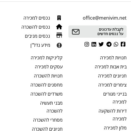
office@menivim.net
נכסים למכירה
נכסים להשכרה
לקבלת עדכונים
על נכסים חדשים
נכסים מניבים
מידע נדל"ן
חנויות
למכירה
קליניקות
למכירה
בית אבות
למכירה
עסקים
למכירה
חניונים
למכירה
חנויות
להשכרה
צימרים
למכירה
מחסנים
להשכרה
בנייני מגורים
משרדים
להשכרה
למכירה
מבני תעשיה
דירות להשקעה
להשכרה
למכירה
מסחרי
להשכרה
מלון
למכירה
חניונים
להשכרה