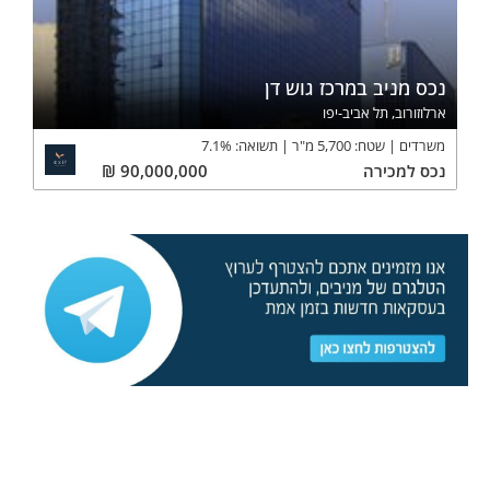
נכס מניב במרכז גוש דן
ארלוזורוב, תל אביב-יפו
משרדים
שטח:
5,700
מ"ר
תשואה:
%
7.1
נכס
למכירה
90,000,000
₪