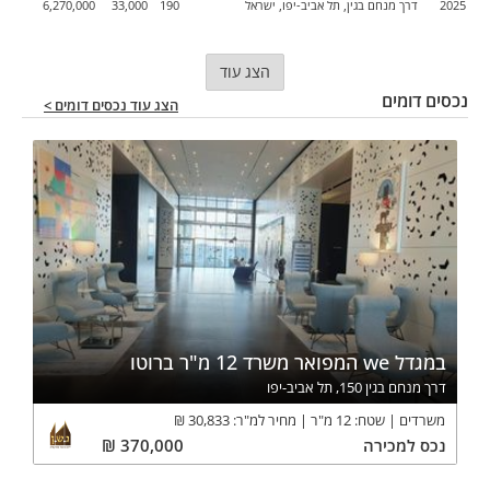
2025
דרך מנחם בגין, תל אביב-יפו, ישראל
190
33,000
6,270,000
הצג עוד
נכסים דומים
הצג עוד נכסים דומים >
במגדל we המפואר משרד 12 מ"ר ברוטו
דרך מנחם בגין 150, תל אביב-יפו
משרדים
שטח:
12
מ"ר
מחיר למ"ר:
30,833
₪
נכס
למכירה
370,000
₪