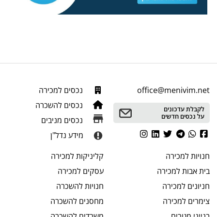
office@menivim.net
נכסים למכירה
נכסים להשכרה
לקבלת עדכונים
על נכסים חדשים
נכסים מניבים
מידע נדל"ן
חנויות
למכירה
קליניקות
למכירה
בית אבות
למכירה
עסקים
למכירה
חניונים
למכירה
חנויות
להשכרה
צימרים
למכירה
מחסנים
להשכרה
בנייני מגורים
משרדים
להשכרה