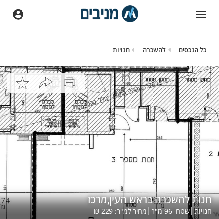
כל הנכסים
להשכרה
חנויות
חנות להשכרה בראש העין,מרכז
חנויות
שטח:
96
מ"ר
מחיר למ"ר:
229
₪