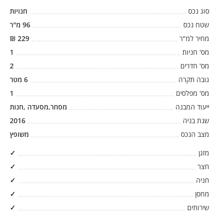
סוג נכס
חנויות
שטח נכס
96
מ"ר
מחיר למ"ר
229
₪
מס' חניות
1
מס' חדרים
2
גובה תקרה
6
מטר
מס' מפלסים
1
ייעוד המבנה
מסחר,מסעדה ,חנות
שנת בניה
2016
מצב הנכס
משופץ
מזגן
✓
חצר
✓
חניה
✓
מחסן
✓
שירותים
✓