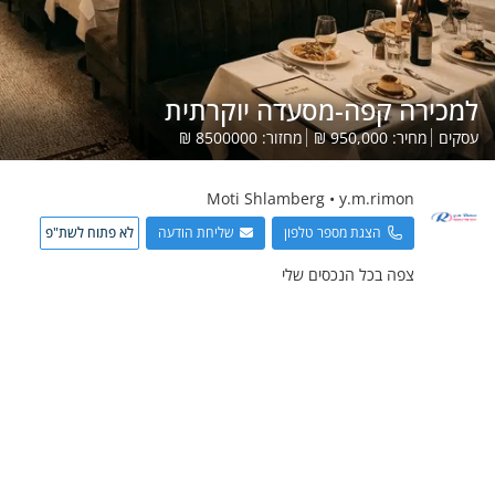
למכירה קפה-מסעדה יוקרתית
עסקים
מחיר:
950,000
₪
מחזור:
8500000
₪
Moti
Shlamberg
•
y.m.rimon
הצגת מספר טלפון
שליחת הודעה
לא פתוח לשת"פ
צפה בכל הנכסים שלי