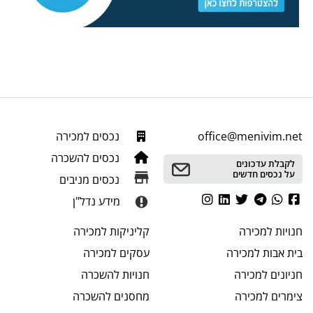
office@menivim.net
נכסים למכירה
נכסים להשכרה
לקבלת עדכונים
על נכסים חדשים
נכסים מניבים
מידע נדל"ן
חנויות
למכירה
קליניקות
למכירה
בית אבות
למכירה
עסקים
למכירה
חניונים
למכירה
חנויות
להשכרה
צימרים
למכירה
מחסנים
להשכרה