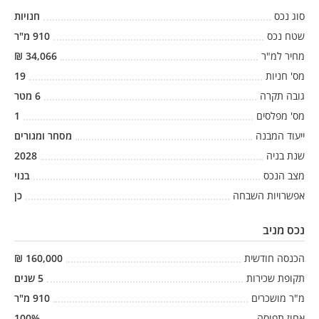
סוג נכס
חנויות
שטח נכס
910
מ"ר
מחיר למ"ר
34,066
₪
מס' חניות
19
גובה תקרה
6
מטר
מס' מפלסים
1
ייעוד המבנה
מסחר ומגורים
שנת בניה
2028
מצב הנכס
בנוי
אפשרויות השבחה
כן
נכס מניב
הכנסה חודשית
160,000
₪
תקופת שכירות
5
שנים
מ"ר מושכרים
910
מ"ר
אחוז תפוסה
%
100