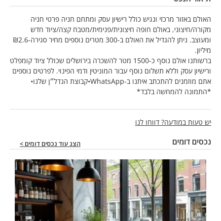
האולם באזור מרכזי ונגיש כולל רישיון עסק ומתחם חניה פרטי חניה
מקורה/חיצוני, באולם חופה חיצונית/פנימית/מטבח קצה/ציוד חדש
ומעוצב. ניתן להגדיל את האולם ב-300 מטרים נוספים מחיר סגירה-₪2.6
מיליון.
ברשותנו אולם נוסף כ-1500 מטר להשכרה בירושלים שכולל ציוד קומפלט
ורישיון עסק וללא תשלום נוסף עבור המוניטין ודמי הפינוי. לפרטים נוספים
אתם מוזמנים להתכתב איתנו ב-WhatsApp•קבוצת הנדל״ן שלנו•
*התמונה להמחשה בלבד*
יש טעות במודעה? דווחו לנו
נכסים דומים
הצג עוד נכסים דומים >