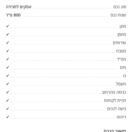
סוג נכס
עסקים למכירה
שטח נכס
800
מ"ר
מזגן
✓
מחסן
✓
שירותים
✓
מטבח
✓
ממ"ד
✓
מים
✓
גז
✓
חשמל
✓
כניסה מהרחוב
✓
חניית לקוחות
✓
גישה לנכים
✓
ריהוט
✓
תיאור הנכס