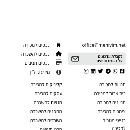
office@menivim.net
נכסים למכירה
נכסים להשכרה
לקבלת עדכונים
על נכסים חדשים
נכסים מניבים
מידע נדל"ן
חנויות
למכירה
קליניקות
למכירה
בית אבות
למכירה
עסקים
למכירה
חניונים
למכירה
חנויות
להשכרה
צימרים
למכירה
מחסנים
להשכרה
בנייני מגורים
משרדים
להשכרה
למכירה
מבני תעשיה