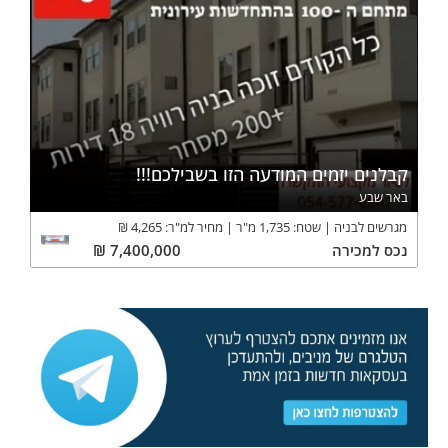
קבלנים יזמים המודעה הזו בשבילכם!!!
באר שבע
מגרשים לבניה
שטח:
1,735
מ"ר
מחיר למ"ר:
4,265
₪
נכס
למכירה
7,400,000
₪