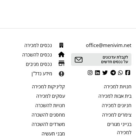
office@menivim.net
נכסים למכירה
נכסים להשכרה
לקבלת עדכונים
על נכסים חדשים
נכסים מניבים
מידע נדל"ן
חנויות
למכירה
קליניקות
למכירה
בית אבות
למכירה
עסקים
למכירה
חניונים
למכירה
חנויות
להשכרה
צימרים
למכירה
מחסנים
להשכרה
בנייני מגורים
משרדים
להשכרה
למכירה
מבני תעשיה