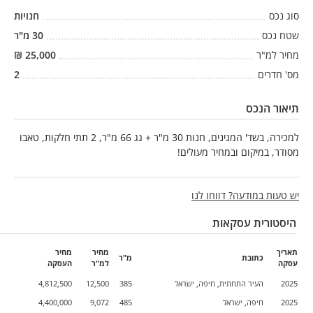
סוג נכס
חנויות
שטח נכס
30
מ"ר
מחיר למ"ר
25,000
₪
מס' חדרים
2
תיאור הנכס
למכירה, בשד' המגינים, חנות 30 מ"ר + גג 66 מ"ר, 2 תתי חלקות, טאבו
מסודר, במיקום ובמחיר מעולים!
יש טעות במודעה? דווחו לנו
היסטורית עסקאות
תאריך
מחיר
מחיר
כתובת
מ"ר
עסקה
למ"ר
העסקה
2025
העיר התחתית, חיפה, ישראל
385
12,500
4,812,500
2025
חיפה, ישראל
485
9,072
4,400,000