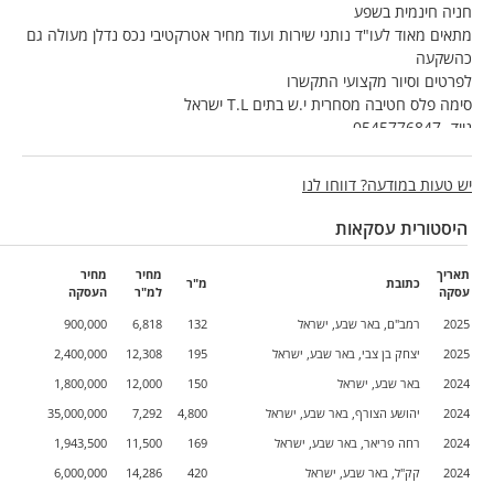
חניה חינמית בשפע
מתאים מאוד לעו"ד נותני שירות ועוד מחיר אטרקטיבי נכס נדלן מעולה גם
כהשקעה
לפרטים וסיור מקצועי התקשרו
סימה פלס חטיבה מסחרית י.ש בתים T.L ישראל
נייד- 0545776847
יש טעות במודעה? דווחו לנו
היסטורית עסקאות
תאריך
מחיר
מחיר
כתובת
מ"ר
עסקה
למ"ר
העסקה
2025
רמב"ם, באר שבע, ישראל
132
6,818
900,000
2025
יצחק בן צבי, באר שבע, ישראל
195
12,308
2,400,000
2024
באר שבע, ישראל
150
12,000
1,800,000
2024
יהושע הצורף, באר שבע, ישראל
4,800
7,292
35,000,000
2024
רחה פריאר, באר שבע, ישראל
169
11,500
1,943,500
2024
קק"ל, באר שבע, ישראל
420
14,286
6,000,000