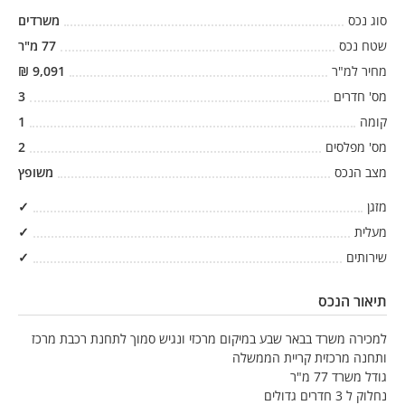
סוג נכס
משרדים
שטח נכס
77
מ"ר
מחיר למ"ר
9,091
₪
מס' חדרים
3
קומה
1
מס' מפלסים
2
מצב הנכס
משופץ
מזגן
✓
מעלית
✓
שירותים
✓
תיאור הנכס
למכירה משרד בבאר שבע במיקום מרכזי ונגיש סמוך לתחנת רכבת מרכז
ותחנה מרכזית קריית הממשלה
גודל משרד 77 מ"ר
נחלוק ל 3 חדרים גדולים