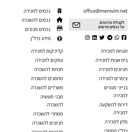
office@menivim.net
נכסים למכירה
נכסים להשכרה
לקבלת עדכונים
על נכסים חדשים
נכסים מניבים
מידע נדל"ן
חנויות
למכירה
קליניקות
למכירה
בית אבות
למכירה
עסקים
למכירה
חניונים
למכירה
חנויות
להשכרה
צימרים
למכירה
מחסנים
להשכרה
בנייני מגורים
משרדים
להשכרה
למכירה
מבני תעשיה
דירות להשקעה
להשכרה
למכירה
מסחרי
להשכרה
מלון
למכירה
חניונים
להשכרה
נדל"ן מסחרי