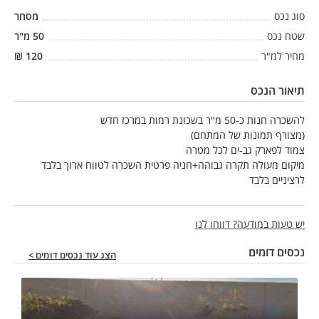
סוג נכס
מסחר
שטח נכס
50
מ"ר
מחיר למ"ר
120
₪
תיאור הנכס
להשכרה חנות כ-50 מ"ר בשכונת רמות במרכז חדש
(מצורף תמונות של המתחם)
צמוד לפארק גב-ים לכל מטרה
מיקום מעולה תקרה גבוהה+חניה פרטית השכרה לטווח ארוך בלבד
לרציניים בלבד
יש טעות במודעה? דווחו לנו
נכסים דומים
הצג עוד נכסים דומים >