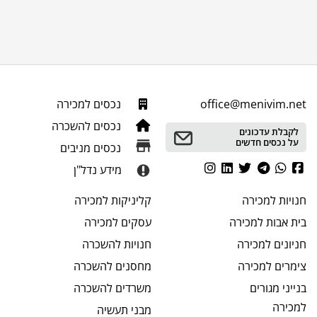
office@menivim.net
נכסים למכירה
נכסים להשכרה
לקבלת עדכונים
על נכסים חדשים
נכסים מניבים
מידע נדל"ן
חנויות
למכירה
קליניקות
למכירה
בית אבות
למכירה
עסקים
למכירה
חניונים
למכירה
חנויות
להשכרה
צימרים
למכירה
מחסנים
להשכרה
בנייני מגורים
משרדים
להשכרה
למכירה
מבני תעשיה