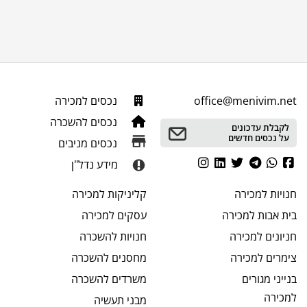
office@menivim.net
נכסים למכירה
נכסים להשכרה
לקבלת עדכונים
על נכסים חדשים
נכסים מניבים
מידע נדל"ן
חנויות
למכירה
קליניקות
למכירה
בית אבות
למכירה
עסקים
למכירה
חניונים
למכירה
חנויות
להשכרה
צימרים
למכירה
מחסנים
להשכרה
בנייני מגורים
משרדים
להשכרה
למכירה
מבני תעשיה