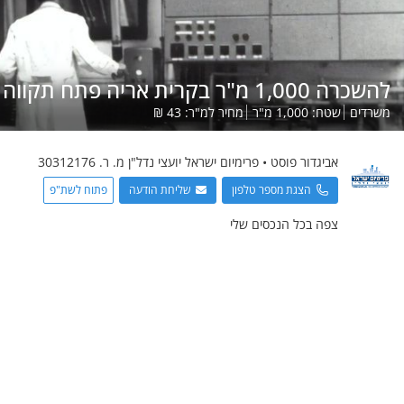
להשכרה 1,000 מ"ר בקרית אריה פתח תקווה
משרדים
שטח:
1,000
מ"ר
מחיר למ"ר:
43
₪
אביגדור
פוסט
•
פרימיום ישראל יועצי נדל"ן מ. ר. 30312176
הצגת מספר טלפון
שליחת הודעה
פתוח לשת"פ
צפה בכל הנכסים שלי