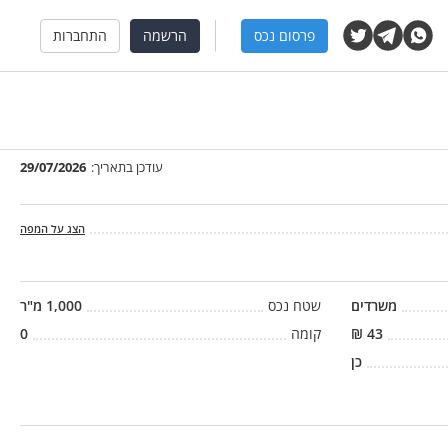
פרסום נכס
הרשמה
התחברות
עודכן בתאריך:
29/07/2026
הצג על המפה
משרדים
שטח נכס
1,000
מ"ר
43
₪
קומה
0
כן