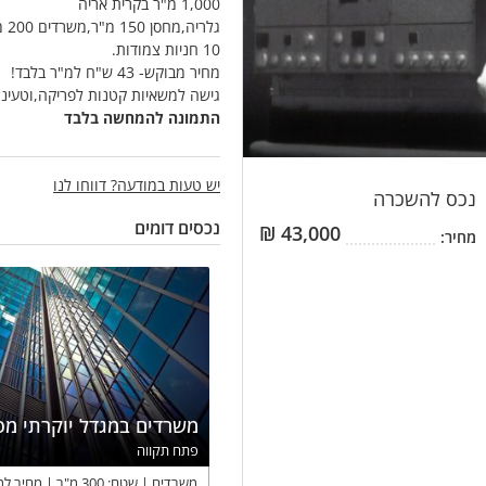
1,000 מ"ר בקרית אריה
גלריה,מחסן 150 מ"ר,משרדים 200 מ"ר
10 חניות צמודות.
מחיר מבוקש- 43 ש"ח למ"ר בלבד!
גישה למשאיות קטנות לפריקה,וטעינה
התמונה להמחשה בלבד
יש טעות במודעה? דווחו לנו
נכס
להשכרה
נכסים דומים
₪
43,000
מחיר:
משרדים במגדל יוקרתי מפ
פתח תקווה
משרדים
שטח:
300
מ"ר
מחיר למ