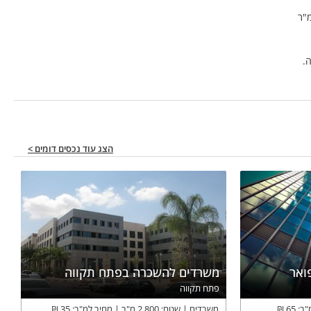
.
הצג עוד נכסים דומים >
ואר
משרדים להשכרה בפתח תקווה
פתח תקווה
"ר:
65
₪
משרדים
שטח:
2,800
מ"ר
מחיר למ"ר:
35
₪