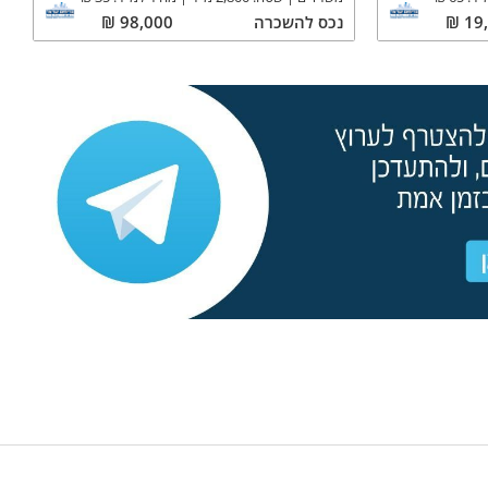
19
₪
נכס
להשכרה
98,000
₪