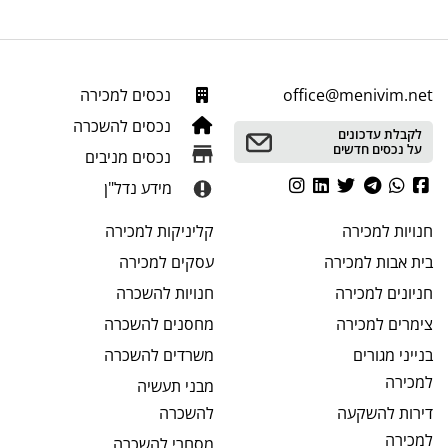
office@menivim.net
נכסים למכירה
נכסים להשכרה
לקבלת עדכונים
על נכסים חדשים
נכסים מניבים
מידע נדל"ן
חנויות
למכירה
קליניקות
למכירה
בית אבות
למכירה
עסקים
למכירה
חניונים
למכירה
חנויות
להשכרה
צימרים
למכירה
מחסנים
להשכרה
בנייני מגורים
משרדים
להשכרה
למכירה
מבני תעשיה
דירות להשקעה
להשכרה
למכירה
מסחרי
להשכרה