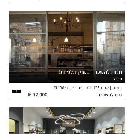
חנות להשכרה בשוק תלפיות!
חיפה
חנויות
שטח:
125
מ"ר
מחיר למ"ר:
136
₪
נכס
להשכרה
17,000
₪