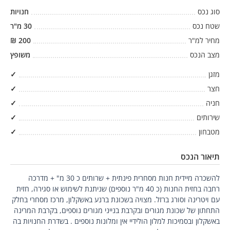
סוג נכס
חנויות
שטח נכס
30
מ"ר
מחיר למ"ר
200
₪
מצב הנכס
משופץ
מזגן
✓
חצר
✓
חניה
✓
שירותים
✓
מטבחון
✓
תיאור הנכס
להשכרה מיידית חנות מסחרית פינתית + שרותים כ 30 מ" + מדרכה
רחבה בחזית החנות (כ 40 מ"ר נוספים) שניתנת לשימוש או סגירה, חזית
עם ויטרינה וסורג ברזל. מצויה בשכונת ברנע באשקלון, מרכז מסחרי בחלק
התחתון של שכונת מגורים ובקרבת בנייני מגורים נוספים, בקרבת המרינה
באשקלון ובסמיכות למלון הולידיי אין ומלונות נוספים . בשדרת החנויות בה