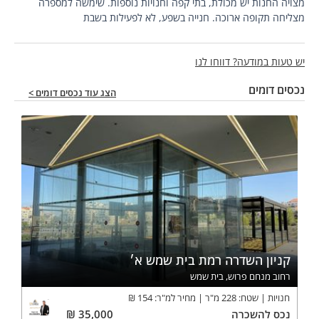
מצויה החנות יש מכולת, בתי קפה וחנויות נוספות. שימשה למספרה
מצליחה תקופה ארוכה. חנייה בשפע, לא לפעילות בשבת
יש טעות במודעה? דווחו לנו
נכסים דומים
הצג עוד נכסים דומים >
קניון השדרה רמת בית שמש א׳
רחוב מנחם פרוש, בית שמש
חנויות
שטח:
228
מ"ר
מחיר למ"ר:
154
₪
נכס
להשכרה
35,000
₪