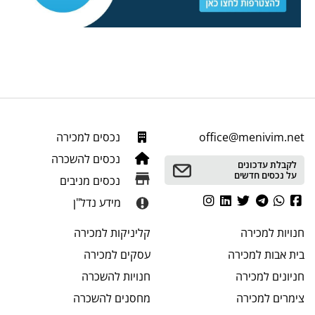
office@menivim.net
נכסים למכירה
נכסים להשכרה
לקבלת עדכונים
על נכסים חדשים
נכסים מניבים
מידע נדל"ן
חנויות
למכירה
קליניקות
למכירה
בית אבות
למכירה
עסקים
למכירה
חניונים
למכירה
חנויות
להשכרה
צימרים
למכירה
מחסנים
להשכרה