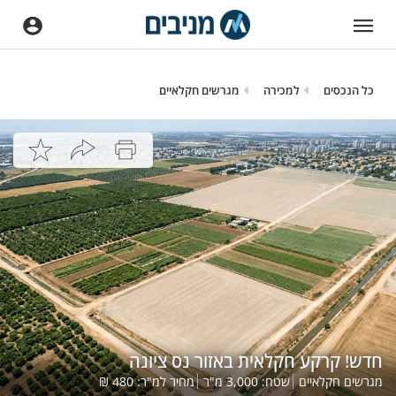
כל הנכסים
למכירה
מגרשים חקלאיים
חדש! קרקע חקלאית באזור נס ציונה
מגרשים חקלאיים
שטח:
3,000
מ"ר
מחיר למ"ר:
480
₪