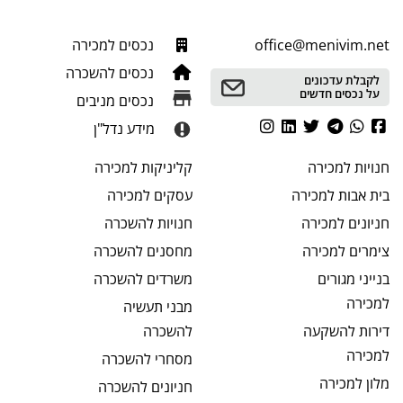
office@menivim.net
נכסים למכירה
נכסים להשכרה
לקבלת עדכונים
על נכסים חדשים
נכסים מניבים
מידע נדל"ן
חנויות
למכירה
קליניקות
למכירה
בית אבות
למכירה
עסקים
למכירה
חניונים
למכירה
חנויות
להשכרה
צימרים
למכירה
מחסנים
להשכרה
בנייני מגורים
משרדים
להשכרה
למכירה
מבני תעשיה
דירות להשקעה
להשכרה
למכירה
מסחרי
להשכרה
מלון
למכירה
חניונים
להשכרה