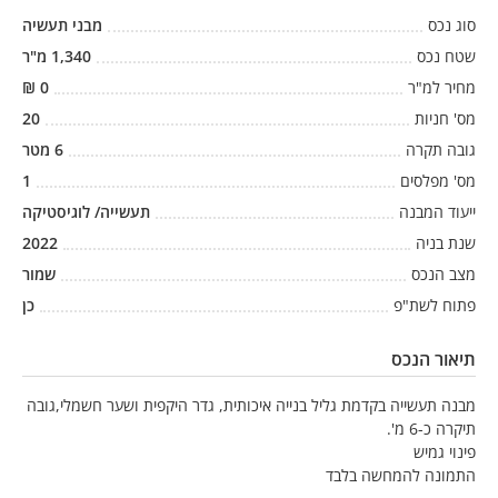
סוג נכס
מבני תעשיה
שטח נכס
1,340
מ"ר
מחיר למ"ר
0
₪
מס' חניות
20
גובה תקרה
6
מטר
מס' מפלסים
1
ייעוד המבנה
תעשייה/ לוגיסטיקה
שנת בניה
2022
מצב הנכס
שמור
פתוח לשת"פ
כן
תיאור הנכס
מבנה תעשייה בקדמת גליל בנייה איכותית, גדר היקפית ושער חשמלי,גובה
תיקרה כ-6 מ'.
פינוי גמיש
התמונה להמחשה בלבד