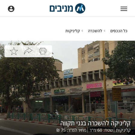
כל הנכסים
להשכרה
קליניקות
קליניקה להשכרה בגני תקווה
קליניקות
שטח:
60
מ"ר
מחיר למ"ר:
75
₪