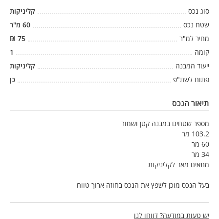
סוג נכס
קליניקות
שטח נכס
60
מ"ר
מחיר למ"ר
75
₪
קומה
1
ייעוד המבנה
קליניקות
פתוח לשת"פ
כן
תיאור הנכס
מספר שטחים במבנה קטן ושמור
103.2 מר
60 מר
34 מר
מתאים מאד לקליניקות
בעל הנכס מוכן לשפץ את הנכס בחוזה ארוך טווח
יש טעות במודעה? דווחו לנו