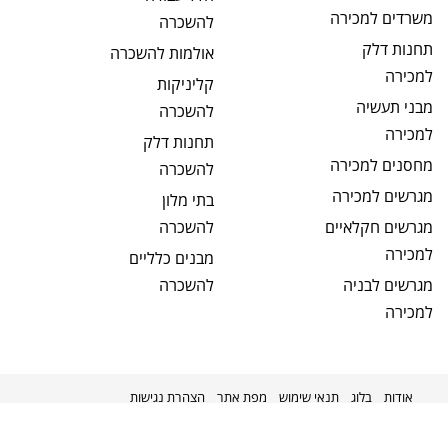
משרדים
למכירה
להשכרה
תחנות דלק
אולמות
להשכרה
למכירה
קליניקות
מבני תעשיה
להשכרה
למכירה
תחנות דלק
מחסנים
למכירה
להשכרה
מגרשים
למכירה
בתי מלון
מגרשים חקלאיים
להשכרה
למכירה
מבנים כלליים
מגרשים לבניה
להשכרה
למכירה
אודות
בלוג
תנאי שימוש
מפת אתר
הצהרת נגישות
מקודם על ידי
kavenet
©
2026
מניבים ישראל
כל הזכויות שמורות.