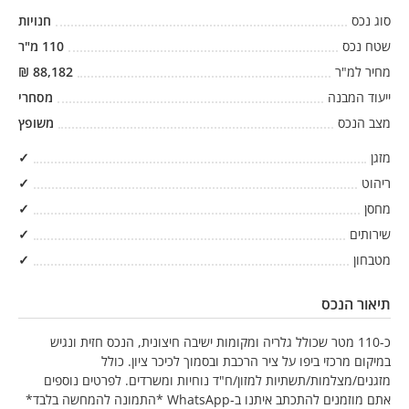
סוג נכס
חנויות
שטח נכס
110
מ"ר
מחיר למ"ר
88,182
₪
ייעוד המבנה
מסחרי
מצב הנכס
משופץ
מזגן
✓
ריהוט
✓
מחסן
✓
שירותים
✓
מטבחון
✓
תיאור הנכס
כ-110 מטר שכולל גלריה ומקומות ישיבה חיצונית, הנכס חזית ונגיש
במיקום מרכזי ביפו על ציר הרכבת ובסמוך לכיכר ציון. כולל
מזגנים/מצלמות/תשתיות למזון/ח"ד נוחיות ומשרדים. לפרטים נוספים
אתם מוזמנים להתכתב איתנו ב-WhatsApp *התמונה להמחשה בלבד*