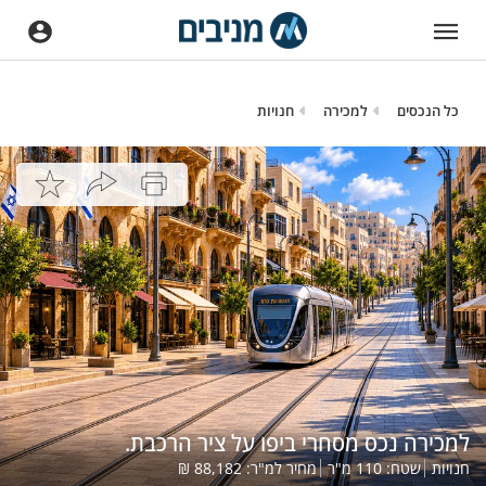
כל הנכסים
למכירה
חנויות
למכירה נכס מסחרי ביפו על ציר הרכבת.
חנויות
שטח:
110
מ"ר
מחיר למ"ר:
88,182
₪