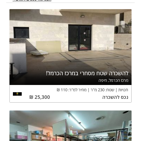
להשכרה שטח מסחרי במרכז הכרמל!
מרכז הכרמל, חיפה
חנויות
שטח:
230
מ"ר
מחיר למ"ר:
110
₪
נכס
להשכרה
25,300
₪