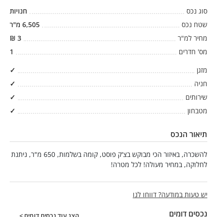
סוג נכס
חנויות
שטח נכס
6,505
מ"ר
מחיר למ"ר
3
₪
מס' חדרים
1
מזגן
✓
חניה
✓
שירותים
✓
מטבחון
✓
תיאור הנכס
להשכרה, באיזור הכי מבוקש בצ'ק פוסט, קומה בשלמות, 650 מ"ר, ניתנת
לחלוקה, במחיר מעולה! לכל מטרה!
יש טעות במודעה? דווחו לנו
נכסים דומים
הצג עוד נכסים דומים >