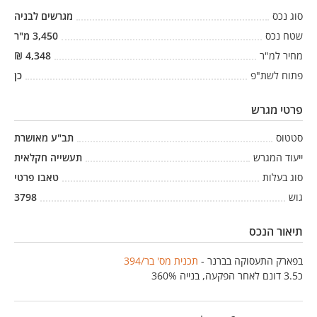
סוג נכס
מגרשים לבניה
שטח נכס
3,450
מ"ר
מחיר למ"ר
4,348
₪
פתוח לשת"פ
כן
פרטי מגרש
סטטוס
תב"ע מאושרת
ייעוד המגרש
תעשייה חקלאית
סוג בעלות
טאבו פרטי
גוש
3798
תיאור הנכס
בפארק התעסוקה בברנר -
תכנית מס' בר/394
כ3.5 דונם לאחר הפקעה, בנייה 360%