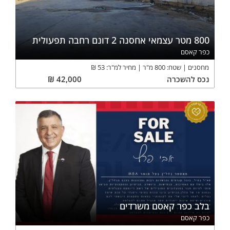
800 מטר עצמאי אחסנה 2 דונם רחבה תפעולית
כפר קאסם
מחסנים
שטח:
800
מ"ר
מחיר למ"ר:
53
₪
נכס
להשכרה
42,000
₪
בלב כפר קאסם משרדים
כפר קאסם