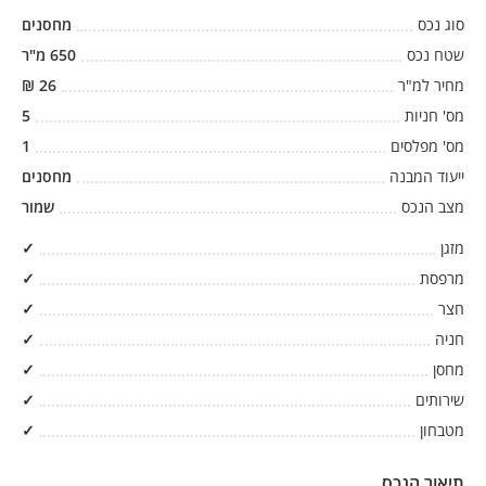
סוג נכס
מחסנים
שטח נכס
650
מ"ר
מחיר למ"ר
26
₪
מס' חניות
5
מס' מפלסים
1
ייעוד המבנה
מחסנים
מצב הנכס
שמור
מזגן
✓
מרפסת
✓
חצר
✓
חניה
✓
מחסן
✓
שירותים
✓
מטבחון
✓
תיאור הנכס