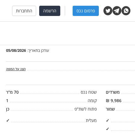
פרסום נכס
הרשמה
התחברות
עודכן בתאריך:
05/08/2026
הצג על המפה
משרדים
שטח נכס
70
מ"ר
9,986
₪
קומה
1
שמור
פתוח לשת"פ
כן
✓
מעלית
✓
✓