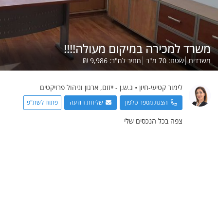
משרד למכירה במיקום מעולה!!!!
משרדים
שטח:
70
מ"ר
מחיר למ"ר:
9,986
₪
לימור
קטיעי-חיון
•
ג.ש.ן - ייזום, ארגון וניהול פרויקטים
הצגת מספר טלפון
שליחת הודעה
פתוח לשת"פ
צפה בכל הנכסים שלי