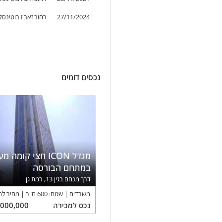
27/11/2024
רחוב זאב ז'בוטינסקי 155, רמת גן, יש
נכסים דומים
מגדל ICON חצי קומה
במתחם הבורסה
דרך מנחם בגין 13, רמת גן
משרדים
שטח:
600
מ"ר
מחיר למ
נכס
למכירה
,000,000