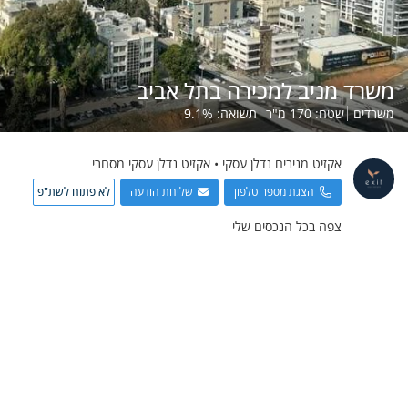
משרד מניב למכירה בתל אביב
משרדים
שטח:
170
מ"ר
תשואה:
%
9.1
אקזיט מניבים
נדלן עסקי
•
אקזיט נדלן עסקי מסחרי
הצגת מספר טלפון
שליחת הודעה
לא פתוח לשת"פ
צפה בכל הנכסים שלי