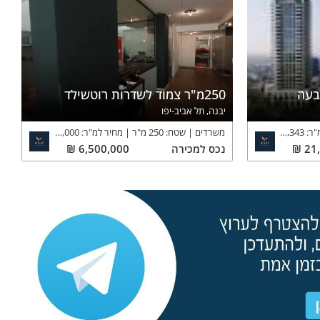
בעה
250מ"ר צמוד לשדרות רוטשילד
יבנה, תל אביב-יפו
"ר:
31,343
₪
משרדים
שטח:
250
מ"ר
מחיר למ"ר:
26,000
₪
21
₪
נכס
למכירה
6,500,000
₪