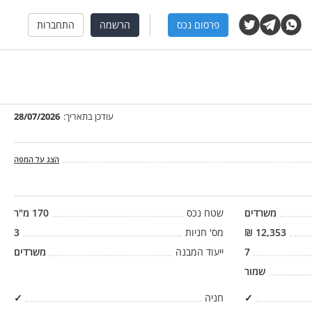
פרסום נכס
הרשמה
התחברות
עודכן בתאריך:
28/07/2026
הצג על המפה
משרדים
שטח נכס
170
מ"ר
12,353
₪
מס' חניות
3
7
ייעוד המבנה
משרדים
שמור
✓
חניה
✓