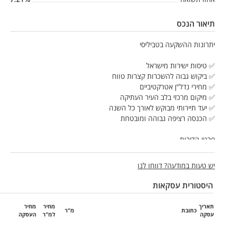
תיאור הנכס
יתרונות ההשקעה בטביליסי
✅ טיסות ישירות מישראל
✅ ביקוש גבוה להשכרות קצרות טווח
✅ מחירי נדל"ן אטרקטיביים
✅ מיקום מרכזי בלב העיר העתיקה
✅ יעד תיירותי מבוקש לאורך כל השנה
✅ הכנסה רציפה גבוהה ומובטחת
פרטי הדירות
✅ דירות החל מכ-40 מ"ר
יש טעות במודעה? דווחו לנו
✅ דירות קומפקטיות בגודל 35–40 מ"ר
✅ בניין חדש בסטנדרט גבוה
היסטורית עסקאות
✅ מרפסות שמש בעיצוב מודרני
✅ לובי מפואר ומקצועי בעברית
תאריך
מחיר
מחיר
כתובת
מ"ר
עסקה
למ"ר
העסקה
ניהול מלא בשיטת Airbnb