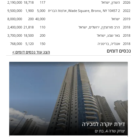
2026
השרון, ישראל
117
18,718
2,190,000
2022
2 Wade Square, Bronx, NY 10457, ארצות הברית
5,000
1,900
9,500,000
✅ שיווק הדירה בכל הפלטפורמות המובילות
✅ קבלת אורחים ושירות אישי
2019
ישראל
40,000
200
8,000,000
✅ ניקיון, תחזוקה וטיפול שוטף
2018
הרב סורוצקין, ירושלים, ישראל
110
21,818
2,400,000
✅ מעקב אחר תפוסה והכנסות
2018
באר שבע, ישראל
200
18,500
3,700,000
✅ דיווחים שוטפים למשקיע
2018
אנגליה, בריטניה
✅ השקעה פסיבית ללא התעסקות
150
5,120
768,000
נכסים דומים
הצג עוד נכסים דומים >
למה משקיעים בוחרים בטביליסי?
✅ מחירי כניסה נמוכים יחסית
✅ פוטנציאל השבחה משמעותי
✅ תשואות גבוהות מהשכרה
✅ שוק נדל"ן מתפתח וצומח
✅ תיירות בינלאומית פעילה לאורך כל השנה
✅ ניהול מקומי מקצועי ומנוסה
מסר שיווקי
דירת יוקרה למכירה
⭐ הכנסה פסיבית משכירות לטווח קצר
יצחק שדה 4, בת ים
⭐ השקעה בחו"ל עם ליווי מלא בעברית