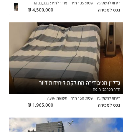
דירות להשקעה
שטח:
135
מ"ר
מחיר למ"ר:
33,333
₪
⭐ פתרון למשקיעים המחפשים הכנסה שוטפת
⭐ מספר הדירות מוגבל – הזמן לפעול הוא עכשיו!
נכס
למכירה
4,500,000
₪
פרטי קשר
אשר אלבז – עו"ד ויזם נדל"ן
📞 052-452-9111
📧 asher2905@gmail.com
GLOBAL – שיווק נדל"ן בחו"ל
כותרת שיווקית מומלצת
השקעה חכמה בטביליסי – דירות במרכז העיר העתיקה עם ניהול Airbnb
נדל"ן מניב דירה מחולקת ליחידות דיור
מלא ותשואה פוטנציאלית גבוהה!
הדר הכרמל, חיפה
דירות להשקעה
שטח:
150
מ"ר
תשואה:
%
7.3
נכס
למכירה
1,965,000
₪