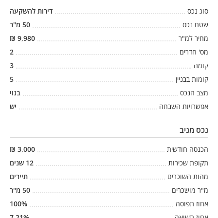
סוג נכס
דירות להשקעה
שטח נכס
50
מ"ר
מחיר למ"ר
9,980
₪
מס' חדרים
2
קומה
3
קומות בבניין
5
מצב הנכס
בנוי
אפשרויות השבחה
יש
נכס מניב
הכנסה חודשית
3,000
₪
תקופת שכירות
12
שנים
מהות השוכרים
תיירים
מ"ר מושכרים
50
מ"ר
אחוז תפוסה
%
100
אחוז תשואה
%
7.21