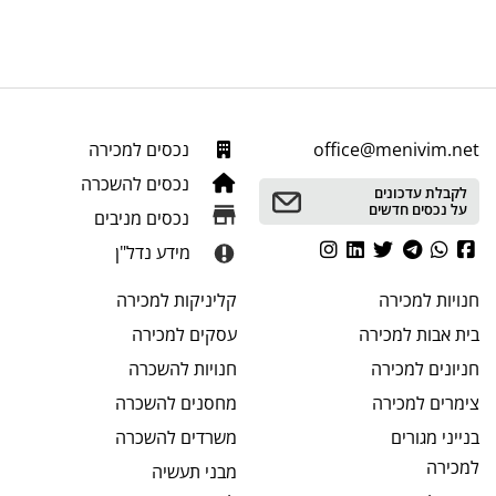
office@menivim.net
נכסים למכירה
נכסים להשכרה
לקבלת עדכונים
על נכסים חדשים
נכסים מניבים
מידע נדל"ן
חנויות
למכירה
קליניקות
למכירה
בית אבות
למכירה
עסקים
למכירה
חניונים
למכירה
חנויות
להשכרה
צימרים
למכירה
מחסנים
להשכרה
בנייני מגורים
משרדים
להשכרה
למכירה
מבני תעשיה