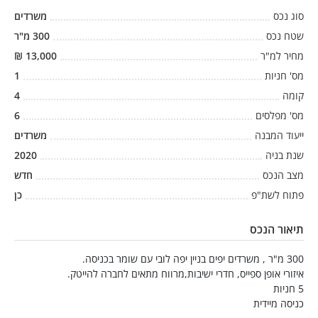
סוג נכס
משרדים
שטח נכס
300
מ"ר
מחיר למ"ר
13,000
₪
מס' חניות
1
קומה
4
מס' מפלסים
6
ייעוד המבנה
משרדים
שנת בניה
2020
מצב הנכס
חדש
פתוח לשת"פ
כן
תיאור הנכס
300 מ"ר , משרדים יפים בניין יפה לובי עם שומר בכניסה.
איזורי אופן ספייס, חדרי ישיבות,מרווח מתאים לחברה להייטק.
5 חניות
כניסה מיידית