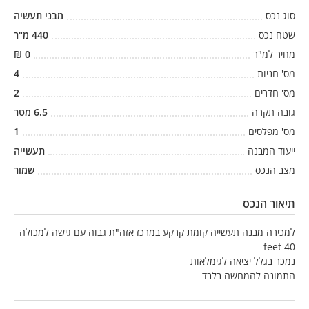
סוג נכס
מבני תעשיה
שטח נכס
440
מ"ר
מחיר למ"ר
0
₪
מס' חניות
4
מס' חדרים
2
גובה תקרה
6.5
מטר
מס' מפלסים
1
ייעוד המבנה
תעשייה
מצב הנכס
שמור
תיאור הנכס
למכירה מבנה תעשייה קומת קרקע במרכז אזה"ת גבוה עם גישה למכולה
40 feet
נמכר בגלל יציאה לגימלאות
התמונה להמחשה בלבד