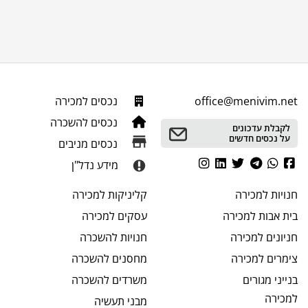
office@menivim.net
נכסים למכירה
נכסים להשכרה
לקבלת עדכונים
על נכסים חדשים
נכסים מניבים
מידע נדל"ן
חנויות
למכירה
קליניקות
למכירה
בית אבות
למכירה
עסקים
למכירה
חניונים
למכירה
חנויות
להשכרה
צימרים
למכירה
מחסנים
להשכרה
בנייני מגורים
משרדים
להשכרה
למכירה
מבני תעשיה