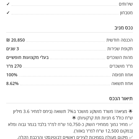
שירותים
✓
מטבחון
✓
נכס מניב
הכנסה חודשית
20,850
₪
תקופת שכירות
3
שנים
מהות השוכרים
בעלי מקצועות חופשיים
מ"ר מושכרים
270
מ"ר
אחוז תפוסה
%
100
אחוז תשואה
%
8.62
תיאור הנכס
🌟 מציאה! משרד מושקע מושכר ב7% תשואה (ביחס למחיר 3.6 מיליון
ש"ח כולל 6 חניות תת קרקעיות) 🌟
✅ מחיר נמוך ממחירי השוק כ-10,750 ש"ח למ"ר בלבד בגמר גבוה ומלא
(במקום 12,500 ש"ח למ"ר באזור).
✅ מיקום מעולה בסמיכות לצירים ראשיים ז'בוטינסקי והרכבת הקלה.