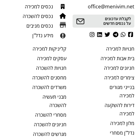
office@menivim.net
נכסים למכירה
נכסים להשכרה
לקבלת עדכונים
על נכסים חדשים
נכסים מניבים
מידע נדל"ן
חנויות
למכירה
קליניקות
למכירה
בית אבות
למכירה
עסקים
למכירה
חניונים
למכירה
חנויות
להשכרה
צימרים
למכירה
מחסנים
להשכרה
בנייני מגורים
משרדים
להשכרה
למכירה
מבני תעשיה
דירות להשקעה
להשכרה
למכירה
מסחרי
להשכרה
מלון
למכירה
חניונים
להשכרה
נדל"ן מסחרי
מגרשים
להשכרה