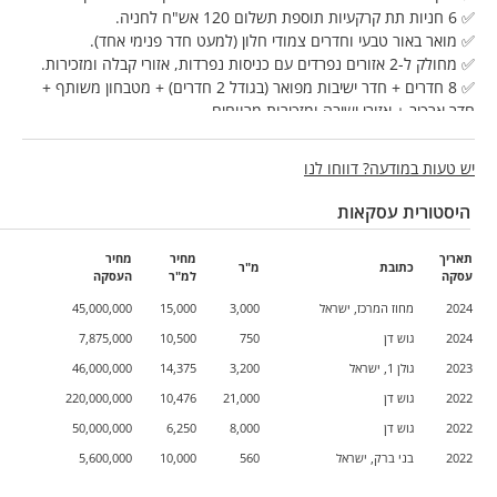
✅ 6 חניות תת קרקעיות תוספת תשלום 120 אש"ח לחניה.
✅ מואר באור טבעי וחדרים צמודי חלון (למעט חדר פנימי אחד).
✅ מחולק ל-2 אזורים נפרדים עם כניסות נפרדות, אזורי קבלה ומזכירות.
✅ 8 חדרים + חדר ישיבות מפואר (בגודל 2 חדרים) + מטבחון משותף +
חדר ארכיב + אזורי ישיבה ומזכירות מרווחים.
✅ ניתן להוציא את השוכר הקיים בהודעה מוקדמת לבקשת הרוכש (במידה
וירצה להשתמש בו, או כהשכרה לפי חדרים לפי כ-3,000 ש"ח לחדר כולל
יש טעות במודעה? דווחו לנו
הוצאות).
היסטורית עסקאות
לתיאום סיור בנכס: מרכז הנדל"ן למסחר 058-6282801.
* למשרדינו נכסים מסחריים נוספים להשכרה החל מ100מ"ר ועד אלפי
תאריך
מחיר
מחיר
כתובת
מ"ר
מ"ר באזורי תעשיה בסמיכות לשכונות מגורים ובתוך שכונות מגורים
עסקה
למ"ר
העסקה
ונשמח לסייע בידכם.
2024
מחוז המרכז, ישראל
3,000
15,000
45,000,000
2024
גוש דן
750
10,500
7,875,000
2023
גולן 1, ישראל
3,200
14,375
46,000,000
2022
גוש דן
21,000
10,476
220,000,000
2022
גוש דן
8,000
6,250
50,000,000
2022
בני ברק, ישראל
560
10,000
5,600,000