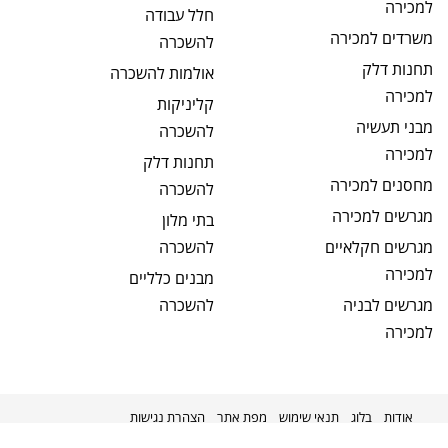
למכירה
חלל עבודה
משרדים
למכירה
להשכרה
תחנות דלק
אולמות
להשכרה
למכירה
קליניקות
מבני תעשיה
להשכרה
למכירה
תחנות דלק
מחסנים
למכירה
להשכרה
מגרשים
למכירה
בתי מלון
מגרשים חקלאיים
להשכרה
למכירה
מבנים כלליים
מגרשים לבניה
להשכרה
למכירה
אודות
בלוג
תנאי שימוש
מפת אתר
הצהרת נגישות
מקודם על ידי
kavenet
©
2026
מניבים ישראל
כל הזכויות שמורות.