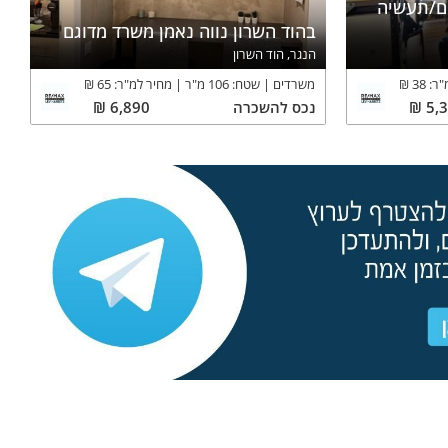
ים/תעשיה
בהוד השרון נווה נאמן משרד מדוגם
הנגר, הוד השרון
"ר:
38
₪
משרדים
שטח:
106
מ"ר
מחיר למ"ר:
65
₪
5,
₪
נכס
להשכרה
6,890
₪