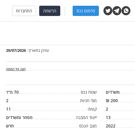
פרסום נכס
הרשמה
התחברות
עודכן בתאריך:
29/07/2026
הצג על המפה
משרדים
שטח נכס
70
מ"ר
200
₪
מס' חניות
2
2
קומה
11
13
ייעוד המבנה
מסחר ומשרדים
2022
מצב הנכס
חדש