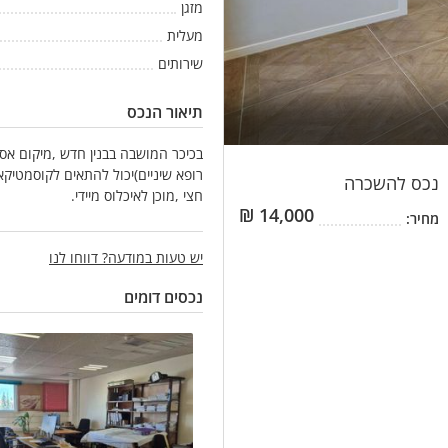
מזגן
מעלית
שירותים
תיאור הנכס
בכיכר המושבה בבנין חדש ,מיקום אס
רופא שיניים)יכול להתאים לקוסמטיקא
נכס
להשכרה
חצי ,מוכן לאיכלוס מיידי.
₪
14,000
מחיר:
יש טעות במודעה? דווחו לנו
נכסים דומים