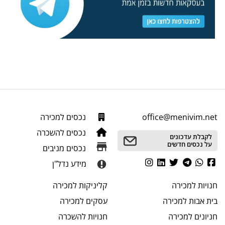
office@menivim.net
נכסים למכירה
נכסים להשכרה
לקבלת עדכונים
על נכסים חדשים
נכסים מניבים
מידע נדל"ן
חנויות
למכירה
קליניקות
למכירה
בית אבות
למכירה
עסקים
למכירה
חניונים
למכירה
חנויות
להשכרה