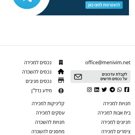
office@menivim.net
נכסים למכירה
נכסים להשכרה
לקבלת עדכונים
על נכסים חדשים
נכסים מניבים
מידע נדל"ן
חנויות
למכירה
קליניקות
למכירה
בית אבות
למכירה
עסקים
למכירה
חניונים
למכירה
חנויות
להשכרה
צימרים
למכירה
מחסנים
להשכרה