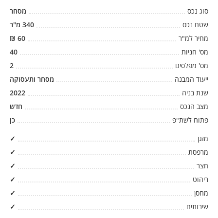
סוג נכס
מסחר
שטח נכס
340
מ"ר
מחיר למ"ר
60
₪
מס' חניות
40
מס' מפלסים
2
ייעוד המבנה
מסחר ותעסוקה
שנת בניה
2022
מצב הנכס
חדש
פתוח לשת"פ
כן
מזגן
✓
מרפסת
✓
חצר
✓
ריהוט
✓
מחסן
✓
שירותים
✓