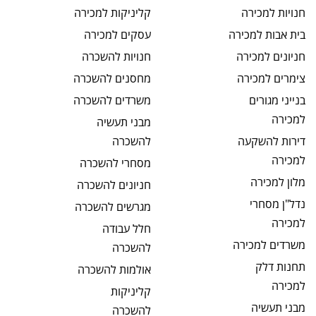
חנויות
למכירה
קליניקות
למכירה
בית אבות
למכירה
עסקים
למכירה
חניונים
למכירה
חנויות
להשכרה
צימרים
למכירה
מחסנים
להשכרה
בנייני מגורים
משרדים
להשכרה
למכירה
מבני תעשיה
דירות להשקעה
להשכרה
למכירה
מסחרי
להשכרה
מלון
למכירה
חניונים
להשכרה
נדל"ן מסחרי
מגרשים
להשכרה
למכירה
חלל עבודה
משרדים
למכירה
להשכרה
תחנות דלק
אולמות
להשכרה
למכירה
קליניקות
מבני תעשיה
להשכרה