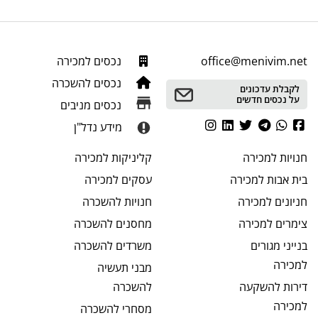
office@menivim.net
נכסים למכירה
נכסים להשכרה
לקבלת עדכונים
על נכסים חדשים
נכסים מניבים
מידע נדל"ן
חנויות
למכירה
קליניקות
למכירה
בית אבות
למכירה
עסקים
למכירה
חניונים
למכירה
חנויות
להשכרה
צימרים
למכירה
מחסנים
להשכרה
בנייני מגורים
משרדים
להשכרה
למכירה
מבני תעשיה
דירות להשקעה
להשכרה
למכירה
מסחרי
להשכרה