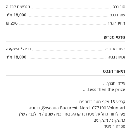
סוג נכס
מגרשים לבניה
שטח נכס
18,000
מ"ר
מחיר למ"ר
296
₪
פרטי מגרש
ייעוד המגרש
בניה / השקעה
זכויות בניה
18,000
מ"ר
תיאור הנכס
אי"ה יתברך...
Less then the price....
קרקע 18 אלף מטר ברומניה
Șoseaua București Nord, 077190 Voluntari, רומניה
צפי לרווח גדול על מכירת הקרקע בעוד כמה שנים / או לבנייה שלך
כמשקיע / משקיעים
פפרה רומניה