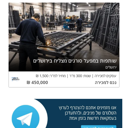
שותפות במפעל סורגים מצליח בירושלים
ירושלים
עסקים למכירה
שטח:
300
מ"ר
מחיר למ"ר:
1,500
₪
נכס
למכירה
450,000
₪