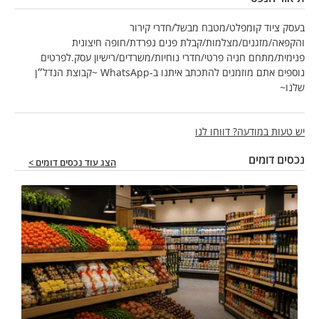
בעסק ציוד קומפלט/מטבח מבשל/חדרי קירור
והקפאה/מזגנים/מצלמות/קבלת פנים נפרדת/חופה חיצונית
פנימית/מתחם חניה פרטי/חדרי נוחיות/משרדים/רישיון עסק.לפרטים
נוספים אתם מוזמנים להתכתב איתנו ב-WhatsApp ~קבוצת הנדל״ן
שלנו~
יש טעות במודעה? דווחו לנו
נכסים דומים
הצג עוד נכסים דומים >