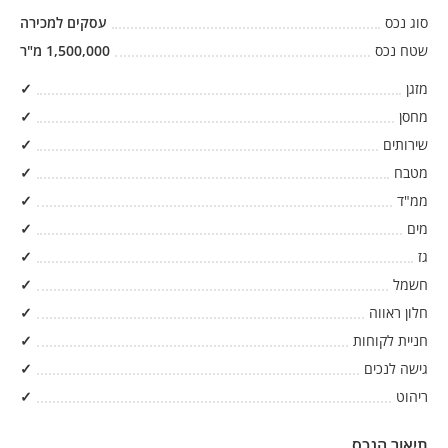
סוג נכס
עסקים למכירה
שטח נכס
1,500,000
מ"ר
מזגן
✓
מחסן
✓
שירותים
✓
מטבח
✓
ממ"ד
✓
מים
✓
גז
✓
חשמל
✓
חלון ראווה
✓
חניית לקוחות
✓
גישה לנכים
✓
ריהוט
✓
תיאור הנכס