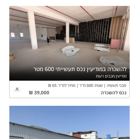
· קומת מרתף: חניון ושרות תת קרקעי כ
2800
מ"ר (94 חניות)
להשכרה במודיעין נכס תעשייתי 600 מטר
מודיעין מכבים רעות
מבני תעשיה
שטח:
600
מ"ר
מחיר למ"ר:
65
₪
נכס
להשכרה
39,000
₪