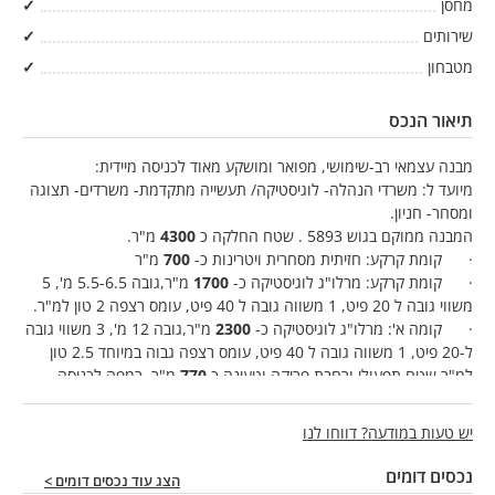
מחסן
✓
שירותים
✓
מטבחון
✓
תיאור הנכס
מבנה עצמאי רב-שימושי, מפואר ומושקע מאוד לכניסה מיידית:
מיועד ל: משרדי הנהלה- לוגיסטיקה/ תעשייה מתקדמת- משרדים- תצוגה
ומסחר- חניון.
המבנה ממוקם בגוש 5893 . שטח החלקה כ
4300
מ"ר.
· קומת קרקע: חזיתית מסחרית ויטרינות כ-
700
מ"ר
· קומת קרקע: מרלו"ג לוגיסטיקה כ-
1700
מ"ר,גובה 5.5-6.5 מ', 5
משווי גובה ל 20 פיט, 1 משווה גובה ל 40 פיט, עומס רצפה 2 טון למ"ר.
· קומה א': מרלו"ג לוגיסטיקה כ-
2300
מ"ר,גובה 12 מ', 3 משווי גובה
ל-20 פיט, 1 משווה גובה ל 40 פיט, עומס רצפה גבוה במיוחד 2.5 טון
למ"ר שטח תפעולי ורחבת פריקה וטעינה כ
770
מ"ר, רמפה לכניסה
ויציאה.
o לשני המרלו"גים מערכת ממוזגת מבוקרת טמפרטורה 21 מע' ,
יש טעות במודעה? דווחו לנו
הכנות קונסטרקטיביות לגלריות וגישה נוחה למשאיות .
· קומה ב: קומת משרדים המשקיפה אל נופים ירוקים כ-
1500
מ"ר,
נכסים דומים
הצג עוד נכסים דומים >
בנוסף, פטיו ושתי מרפסות נוף פתוח בשטח כ-
740
מ"ר.