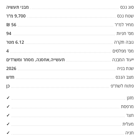
סוג נכס
מבני תעשיה
שטח נכס
9,700
מ"ר
מחיר למ"ר
56
₪
מס' חניות
94
גובה תקרה
6.12
מטר
מס' מפלסים
4
ייעוד המבנה
תעשייה,אחסנה, מסחר ומשרדים
שנת בניה
2026
מצב הנכס
חדש
פתוח לשת"פ
כן
מזגן
✓
מרפסת
✓
חצר
✓
מעלית
✓
חניה
✓