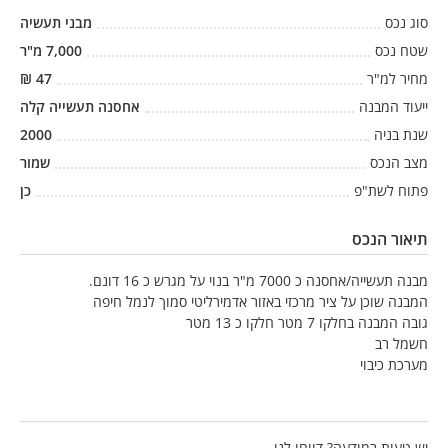
סוג נכס
מבני תעשיה
שטח נכס
7,000
מ"ר
מחיר למ"ר
47
₪
ייעוד המבנה
אחסנה תעשייה קלה
שנת בניה
2000
מצב הנכס
שמור
פתוח לשת"פ
כן
תיאור הנכס
מבנה תעשייה/אחסנה כ 7000 מ"ר בנוי על מגרש כ 16 דונם.
המבנה שוכן על ציר מרכזי באזור אדמירליטי סמוך לנמל חיפה
גובה המבנה בחלקו 7 מטר חלקו כ 13 מטר
חשמל רב
מערכת כיבוי
יש טעות במודעה? דווחו לנו