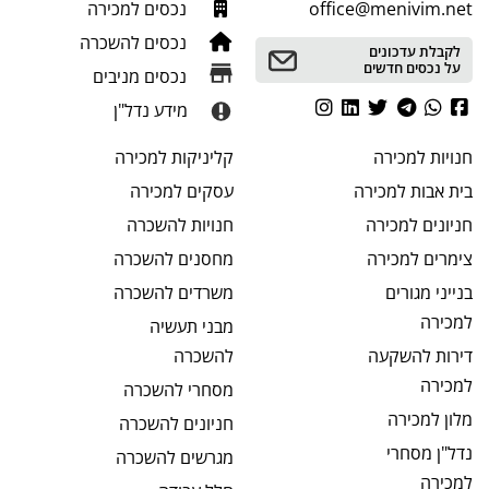
office@menivim.net
נכסים למכירה
נכסים להשכרה
לקבלת עדכונים
על נכסים חדשים
נכסים מניבים
מידע נדל"ן
חנויות
למכירה
קליניקות
למכירה
בית אבות
למכירה
עסקים
למכירה
חניונים
למכירה
חנויות
להשכרה
צימרים
למכירה
מחסנים
להשכרה
בנייני מגורים
משרדים
להשכרה
למכירה
מבני תעשיה
דירות להשקעה
להשכרה
למכירה
מסחרי
להשכרה
מלון
למכירה
חניונים
להשכרה
נדל"ן מסחרי
מגרשים
להשכרה
למכירה