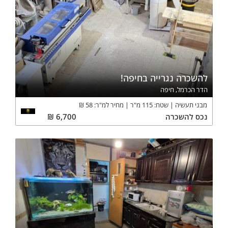
להשכרה נגרייה בחיפה!
הדר הכרמל, חיפה
מבני תעשיה
שטח:
115
מ"ר
מחיר למ"ר:
58
₪
נכס
להשכרה
6,700
₪