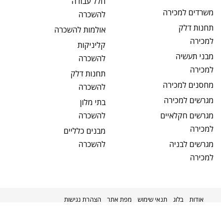
חלל עבודה
משרדים
למכירה
להשכרה
תחנות דלק
אולמות
להשכרה
למכירה
קליניקות
מבני תעשיה
להשכרה
למכירה
תחנות דלק
מחסנים
למכירה
להשכרה
מגרשים
למכירה
בתי מלון
מגרשים חקלאיים
להשכרה
למכירה
מבנים כלליים
מגרשים לבניה
להשכרה
למכירה
אודות
בלוג
תנאי שימוש
מפת אתר
הצהרת נגישות
מקודם על ידי
kavenet
©
2026
מניבים ישראל
כל הזכויות שמורות.