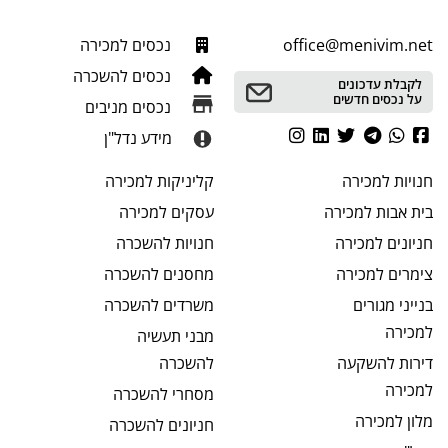
office@menivim.net
נכסים למכירה
נכסים להשכרה
לקבלת עדכונים
על נכסים חדשים
נכסים מניבים
מידע נדל"ן
חנויות
למכירה
קליניקות
למכירה
בית אבות
למכירה
עסקים
למכירה
חניונים
למכירה
חנויות
להשכרה
צימרים
למכירה
מחסנים
להשכרה
בנייני מגורים
משרדים
להשכרה
למכירה
מבני תעשיה
דירות להשקעה
להשכרה
למכירה
מסחרי
להשכרה
מלון
למכירה
חניונים
להשכרה