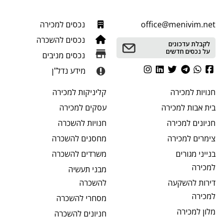
office@menivim.net
נכסים למכירה
נכסים להשכרה
לקבלת עדכונים
על נכסים חדשים
נכסים מניבים
מידע נדל"ן
חנויות
למכירה
קליניקות
למכירה
בית אבות
למכירה
עסקים
למכירה
חניונים
למכירה
חנויות
להשכרה
צימרים
למכירה
מחסנים
להשכרה
בנייני מגורים
משרדים
להשכרה
למכירה
מבני תעשיה
דירות להשקעה
להשכרה
למכירה
מסחרי
להשכרה
מלון
למכירה
חניונים
להשכרה