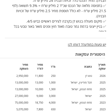
הבניה). מחיר הנכס כולל זכויות הבניה 24 מיליון ש"ח.
✅ בתפוסה מלאה של הנכס שכ"ד 2 מיליון ש"ח = 9.3% תשואה (לפי
21.5 מיליון ש"ח - לא כולל תוספת מחיר 2.5 מיליון ש"ח של זכויות
הבניה).
✅ מיקום מעולה בגוש דן בקרבה לצירים ראשיים כביש 4/5.
✅ בניין ייצוגי ברמת גמר טובה מאוד חוץ ופנים מואר באור טבעי בכל
קומה.
✅ שוכרים וותיקים ויציבים חלקם מעל 10שנים חברות/עמותות/בעלי
מקצועות חופשיים המאריכים חוזים כל 2-3 שנים.
יש טעות במודעה? דווחו לנו
✅ עשרות חניות בנכס ושפע מגרשי חניה ציבוריים ללא תשלום באזור.
✅ מטבחון ומיזוג נפרד לכל יחידת משרדים, ושירותים ציבוריים בכל קומה.
היסטורית עסקאות
✅ לבנין זכויות בניה נוספות ששווין 2.5 מיליון..מחיר הנכס 24 מיליון שח
וכולל את זכויות הבניה.
תאריך
מחיר
מחיר
כתובת
מ"ר
התמונות להמחשה בלבד ולא של הנכס.
עסקה
למ"ר
העסקה
2026
גוש דן
250
11,800
2,950,000
לתאום סיור בנכס: מרכז הנדל"ן למסחר 058-6282801.
למשרדינו מגוון נכסים מסחריים לשימוש עצמי והשקעה (מסחר, משרדים,
2025
חבל מודיעין, ישראל
1,000
13,000
13,000,000
תעשיה, לוגיסטיקה, מגרשים), ונשמח לעמוד לרשותכם.
2025
מחוז הצפון, ישראל
1,300
10,000
13,000,000
2025
ישראל
3,000
9,000
27,000,000
2023
מחוז הצפון, ישראל
4,000
18,750
75,000,000
2023
ישראל
650
7,800
5,070,000