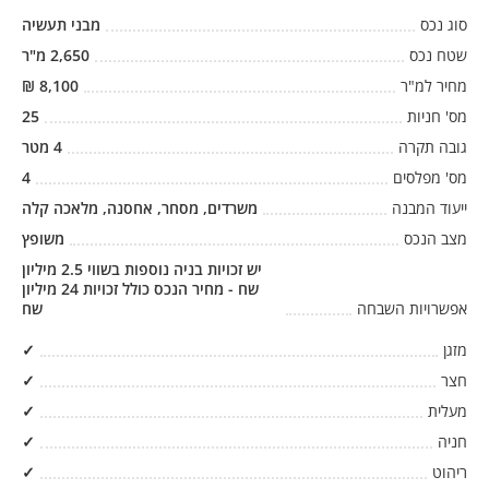
סוג נכס
מבני תעשיה
שטח נכס
2,650
מ"ר
מחיר למ"ר
8,100
₪
מס' חניות
25
גובה תקרה
4
מטר
מס' מפלסים
4
ייעוד המבנה
משרדים, מסחר, אחסנה, מלאכה קלה
מצב הנכס
משופץ
יש זכויות בניה נוספות בשווי 2.5 מיליון
שח - מחיר הנכס כולל זכויות 24 מיליון
אפשרויות השבחה
שח
מזגן
✓
חצר
✓
מעלית
✓
חניה
✓
ריהוט
✓