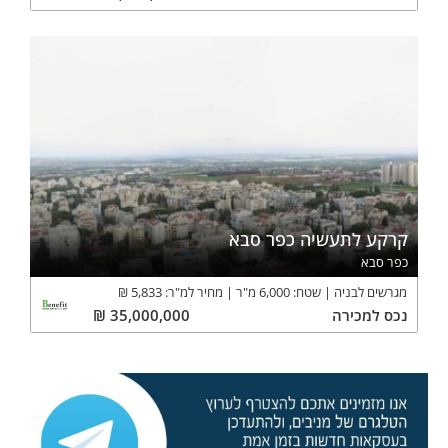
קרקע לתעשיה כפר סבא
כפר סבא
מגרשים לבניה
שטח:
6,000
מ"ר
מחיר למ"ר:
5,833
₪
נכס
למכירה
35,000,000
₪