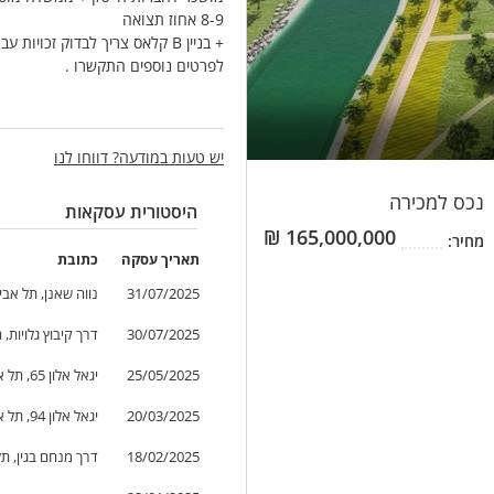
8-9 אחוז תצואה
+ בניין B קלאס צריך לבדוק זכויות עבור מלונאות / עירוב שימושים .
לפרטים נוספים התקשרו .
יש טעות במודעה? דווחו לנו
נכס
למכירה
היסטורית עסקאות
₪
165,000,000
מחיר:
תאריך
עסקה
כתובת
31/07/2025
נווה שאנן, תל אבי
30/07/2025
דרך קיבוץ גלויות, 
25/05/2025
יגאל אלון 65, תל אביב-יפו, ישראל
20/03/2025
יגאל אלון 94, תל אביב-יפו, ישראל
18/02/2025
דרך מנחם בגין, תל