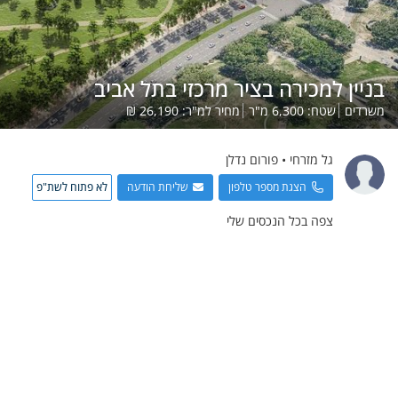
בניין למכירה בציר מרכזי בתל אביב
משרדים
שטח:
6,300
מ"ר
מחיר למ"ר:
26,190
₪
גל
מזרחי
•
פורום נדלן
הצגת מספר טלפון
שליחת הודעה
לא פתוח לשת"פ
צפה בכל הנכסים שלי