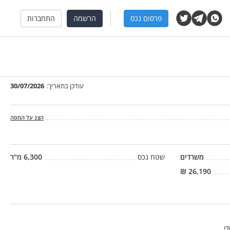
פרסום נכס
הרשמה
התחברות
עודכן בתאריך:
30/07/2026
הצג על המפה
משרדים
שטח נכס
6,300
מ"ר
₪
26,190
י .