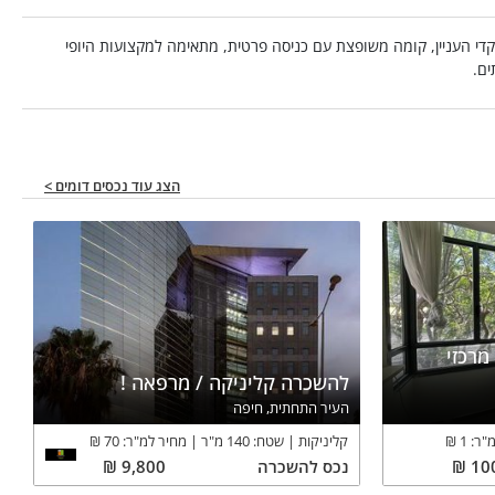
די העניין, קומה משופצת עם כניסה פרטית, מתאימה למקצועות היופי
ים.
הצג עוד נכסים דומים >
מרכזי
להשכרה קליניקה / מרפאה !
העיר התחתית, חיפה
מ"ר:
1
₪
קליניקות
שטח:
140
מ"ר
מחיר למ"ר:
70
₪
10
₪
נכס
להשכרה
9,800
₪