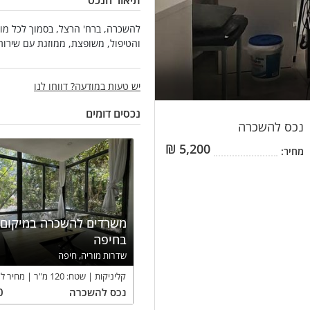
תיאור הנכס
להשכרה, ברח' הרצל, בסמוך לכל מוק
והטיפול, משופצת, ממוזגת עם שירות
יש טעות במודעה? דווחו לנו
נכסים דומים
נכס
להשכרה
₪
5,200
מחיר:
משרדים להשכרה במיקום 
בחיפה
שדרות מוריה, חיפה
קליניקות
שטח:
120
מ"ר
מחיר ל
נכס
להשכרה
0