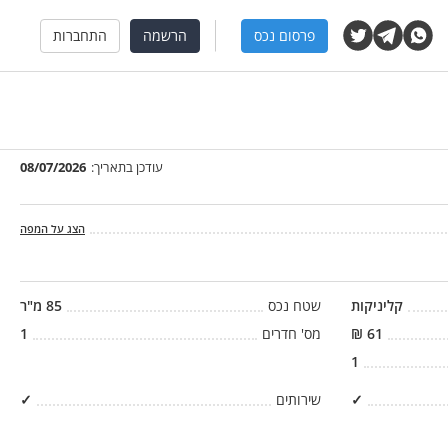
פרסום נכס
הרשמה
התחברות
עודכן בתאריך:
08/07/2026
הצג על המפה
קליניקות
שטח נכס
85
מ"ר
61
₪
מס' חדרים
1
1
✓
שירותים
✓