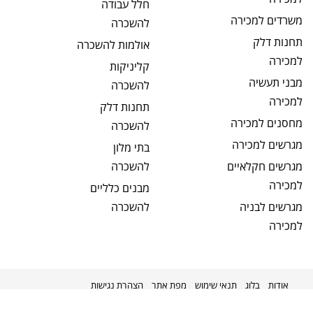
חלל עבודה
משרדים
למכירה
להשכרה
תחנות דלק
אולמות
להשכרה
למכירה
קליניקות
מבני תעשיה
להשכרה
למכירה
תחנות דלק
מחסנים
למכירה
להשכרה
מגרשים
למכירה
בתי מלון
מגרשים חקלאיים
להשכרה
למכירה
מבנים כלליים
מגרשים לבניה
להשכרה
למכירה
אודות
בלוג
תנאי שימוש
מפת אתר
הצהרת נגישות
מקודם על ידי
kavenet
©
2026
מניבים ישראל
כל הזכויות שמורות.