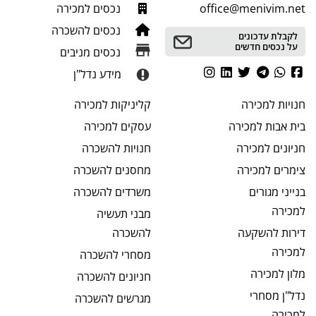
office@menivim.net
נכסים למכירה
נכסים להשכרה
לקבלת עדכונים
על נכסים חדשים
נכסים מניבים
מידע נדל"ן
חנויות
למכירה
קליניקות
למכירה
בית אבות
למכירה
עסקים
למכירה
חניונים
למכירה
חנויות
להשכרה
צימרים
למכירה
מחסנים
להשכרה
בנייני מגורים
משרדים
להשכרה
למכירה
מבני תעשיה
דירות להשקעה
להשכרה
למכירה
מסחרי
להשכרה
מלון
למכירה
חניונים
להשכרה
נדל"ן מסחרי
מגרשים
להשכרה
למכירה