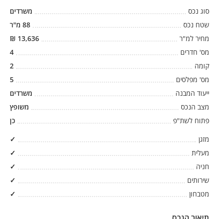
סוג נכס
משרדים
שטח נכס
88
מ"ר
מחיר למ"ר
13,636
₪
מס' חדרים
4
קומה
2
מס' מפלסים
5
ייעוד המבנה
משרדים
מצב הנכס
משופץ
פתוח לשת"פ
כן
מזגן
✓
מעלית
✓
חניה
✓
שירותים
✓
מטבחון
✓
תיאור הנכס