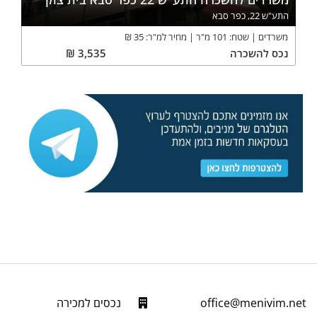
התע"ש 22, כפר סבא
משרדים
שטח:
101
מ"ר
מחיר למ"ר:
35
₪
נכס
להשכרה
3,535
₪
office@menivim.net
נכסים למכירה