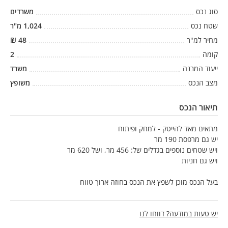
סוג נכס
משרדים
שטח נכס
1,024
מ"ר
מחיר למ"ר
48
₪
קומה
2
ייעוד המבנה
משרד
מצב הנכס
משופץ
תיאור הנכס
מתאים מאד להייטק - למחק ופיתוח
יש גם מרפסת 190 מר
ויש שטחים נוספים בגדלים של: 456 מר, ושל 620 מר
ויש גם חניות
בעל הנכס מוכן לשפץ את הנכס בחוזה ארוך טווח
יש טעות במודעה? דווחו לנו