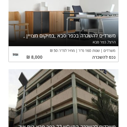
משרדים להשכרה בכפר סבא ,במיקום מצויין ,
הרצל, כפר סבא
משרדים
שטח:
160
מ"ר
מחיר למ"ר:
50
₪
נכס
להשכרה
8,000
₪
משרדים להשכרה התע"ש 22 כפר סבא בית צוק