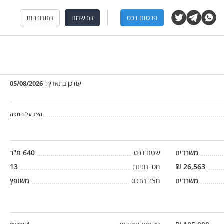
פרסום נכס
הרשמה
התחברות
עודכן בתאריך:
05/08/2026
הצג על המפה
משרדים
שטח נכס
640
מ"ר
26,563
₪
מס' חניות
13
משרדים
מצב הנכס
משופץ