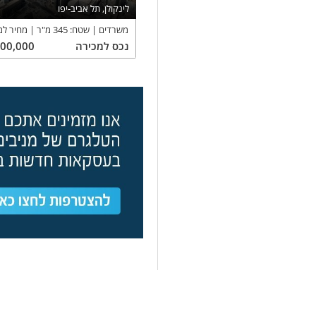
לינקולן, תל אביב-יפו
משרדים
שטח:
345
מ"ר
מחיר למ
נכס
למכירה
500,000