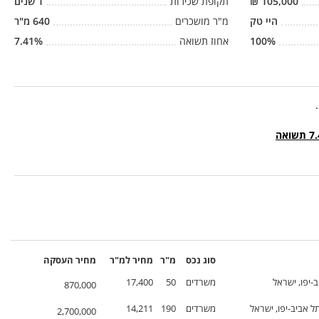
105,000
₪
תקופת שכירות
1
שנים
היי טק
מ"ר מושכרים
640
מ"ר
%
100
אחוז תשואה
%
7.41
סוג נכס
מ"ר
מחיר
למ"ר
מחיר
העסקה
ב-יפו, ישראל
משרדים
50
17,400
870,000
תל אביב-יפו, ישראל
משרדים
190
14,211
2,700,000