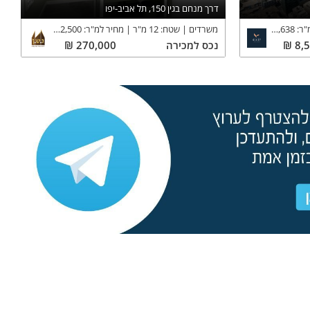
דרך מנחם בגין 150, תל אביב-יפו
"ר:
24,638
₪
משרדים
שטח:
12
מ"ר
מחיר למ"ר:
22,500
₪
8,
₪
נכס
למכירה
270,000
₪