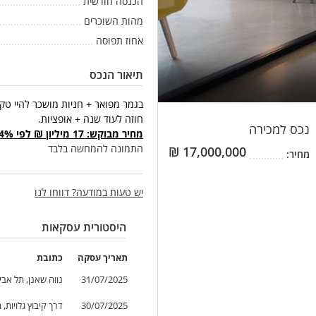
הכנסה חודשית
מהות השוכרים
אחוז תפוסה
תיאור הנכס
בגמר מפואר + חניות מושכר להיי טק.
חוזה לעוד שנה + אופציות.
נכס
למכירה
מחיר מבוקש: 17 מיליון ₪ לפי 7.4% תשואה
התמונה להמחשה בלבד
₪
17,000,000
מחיר:
יש טעות במודעה? דווחו לנו
היסטורית עסקאות
תאריך
עסקה
כתובת
31/07/2025
נווה שאנן, תל אבי
30/07/2025
דרך קיבוץ גלויות, 