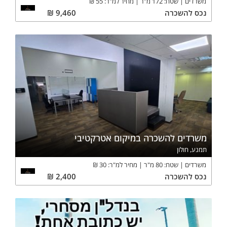
משרדים
שטח:
172
מ"ר
מחיר למ"ר:
55
₪
נכס
להשכרה
9,460
₪
משרדים להשכרה במיקום אטרקטיבי
תמנע, חולון
משרדים
שטח:
80
מ"ר
מחיר למ"ר:
30
₪
נכס
להשכרה
2,400
₪