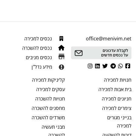
office@menivim.net
נכסים למכירה
נכסים להשכרה
לקבלת עדכונים
על נכסים חדשים
נכסים מניבים
מידע נדל"ן
חנויות
למכירה
קליניקות
למכירה
בית אבות
למכירה
עסקים
למכירה
חניונים
למכירה
חנויות
להשכרה
צימרים
למכירה
מחסנים
להשכרה
בנייני מגורים
משרדים
להשכרה
למכירה
מבני תעשיה
דירות להשקעה
להשכרה