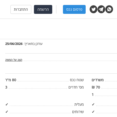
פרסום נכס
הרשמה
התחברות
עודכן בתאריך:
25/06/2026
הצג על המפה
משרדים
שטח נכס
80
מ"ר
70
₪
מס' חדרים
3
1
✓
מעלית
✓
✓
שירותים
✓