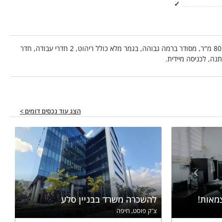
✓
להשכרה, בחלונות הסיטי, משרד כ - 80 מ"ר, מסודר ברמה גבוהה, בגמר מלא כולל ריהוט, 2 חדרי עבודה, חדר
נה, לכניסה מיידית.
הצג עוד נכסים דומים >
מאות!
להשכרה משרד בבניין סלע
צ'ק פוסט, חיפה