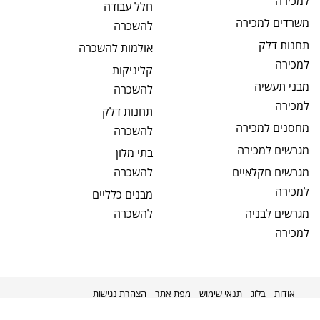
למכירה
חלל עבודה
משרדים
למכירה
להשכרה
תחנות דלק
אולמות
להשכרה
למכירה
קליניקות
מבני תעשיה
להשכרה
למכירה
תחנות דלק
מחסנים
למכירה
להשכרה
מגרשים
למכירה
בתי מלון
מגרשים חקלאיים
להשכרה
למכירה
מבנים כלליים
מגרשים לבניה
להשכרה
למכירה
אודות
בלוג
תנאי שימוש
מפת אתר
הצהרת נגישות
מקודם על ידי
kavenet
©
2026
מניבים ישראל
כל הזכויות שמורות.