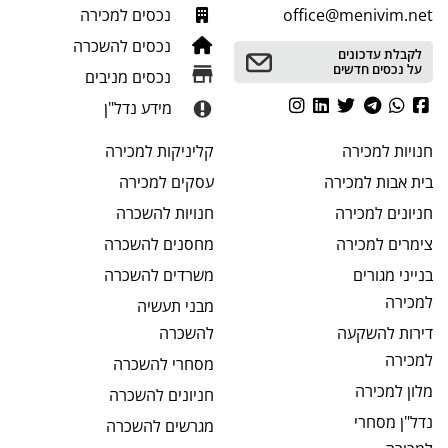
office@menivim.net
נכסים למכירה
נכסים להשכרה
לקבלת עדכונים
על נכסים חדשים
נכסים מניבים
מידע נדל"ן
חנויות
למכירה
קליניקות
למכירה
בית אבות
למכירה
עסקים
למכירה
חניונים
למכירה
חנויות
להשכרה
צימרים
למכירה
מחסנים
להשכרה
בנייני מגורים
משרדים
להשכרה
למכירה
מבני תעשיה
דירות להשקעה
להשכרה
למכירה
מסחרי
להשכרה
מלון
למכירה
חניונים
להשכרה
נדל"ן מסחרי
מגרשים
להשכרה