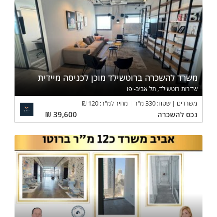
משרד להשכרה ברוטשילד מוכן לכניסה מיידית
שדרות רוטשילד, תל אביב-יפו
משרדים
שטח:
330
מ"ר
מחיר למ"ר:
120
₪
נכס
להשכרה
39,600
₪