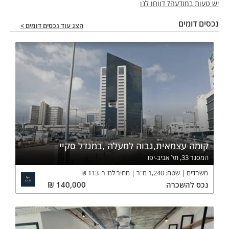
יש טעות במודעה? דווחו לנו
נכסים דומים
הצג עוד נכסים דומים >
קומה עצמאית,גבוה למעלה ,במגדל סקיי
המסגר 33, תל אביב-יפו
משרדים
שטח:
1,240
מ"ר
מחיר למ"ר:
113
₪
נכס
להשכרה
140,000
₪